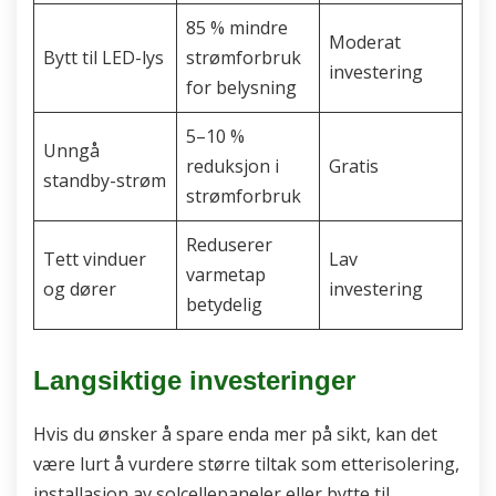
85 % mindre
Moderat
Bytt til LED-lys
strømforbruk
investering
for belysning
5–10 %
Unngå
reduksjon i
Gratis
standby-strøm
strømforbruk
Reduserer
Tett vinduer
Lav
varmetap
og dører
investering
betydelig
Langsiktige investeringer
Hvis du ønsker å spare enda mer på sikt, kan det
være lurt å vurdere større tiltak som etterisolering,
installasjon av solcellepaneler eller bytte til