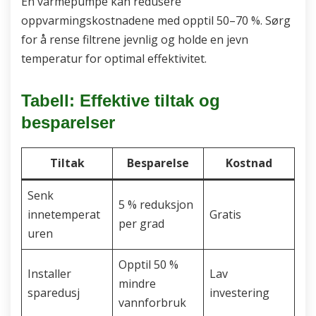
En varmepumpe kan redusere
oppvarmingskostnadene med opptil 50–70 %. Sørg
for å rense filtrene jevnlig og holde en jevn
temperatur for optimal effektivitet.
Tabell: Effektive tiltak og
besparelser
Tiltak
Besparelse
Kostnad
Senk
5 % reduksjon
innetemperat
Gratis
per grad
uren
Opptil 50 %
Installer
Lav
mindre
sparedusj
investering
vannforbruk